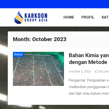
HOME
PROFIL
KAT
Month:
October 2023
Bahan Kimia ya
Berita
dengan Metode S
October 2, 2023
55
Like
Pengantar: Pengolahan e
melibatkan penggunaan 
dari bijih atau bahan me