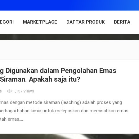
EGORI
MARKETPLACE
DAFTAR PRODUK
BERITA
ng Digunakan dalam Pengolahan Emas
iraman. Apakah saja itu?
s
1,157 Views
mas dengan metode siraman (leaching) adalah proses yang
berbagai bahan kimia untuk melepaskan dan memisahkan emas
ntah emas.…