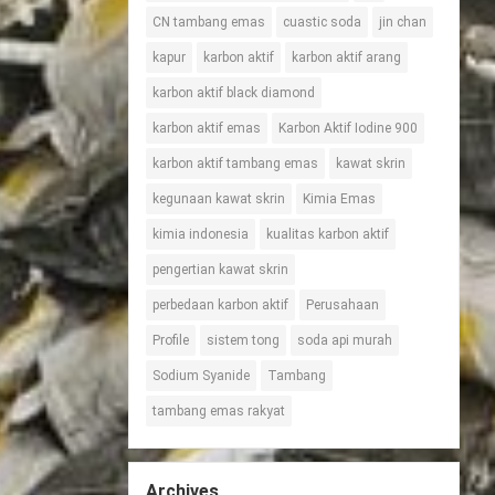
CN tambang emas
cuastic soda
jin chan
kapur
karbon aktif
karbon aktif arang
karbon aktif black diamond
karbon aktif emas
Karbon Aktif Iodine 900
karbon aktif tambang emas
kawat skrin
kegunaan kawat skrin
Kimia Emas
kimia indonesia
kualitas karbon aktif
pengertian kawat skrin
perbedaan karbon aktif
Perusahaan
Profile
sistem tong
soda api murah
Sodium Syanide
Tambang
tambang emas rakyat
Archives