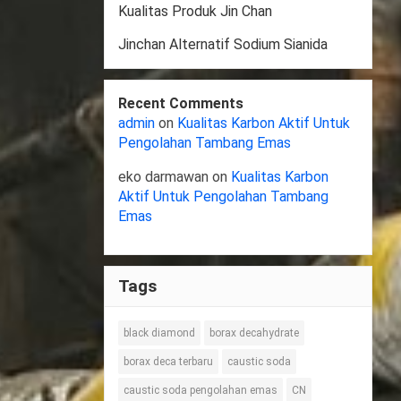
Kualitas Produk Jin Chan
Jinchan Alternatif Sodium Sianida
Recent Comments
admin
on
Kualitas Karbon Aktif Untuk
Pengolahan Tambang Emas
eko darmawan
on
Kualitas Karbon
Aktif Untuk Pengolahan Tambang
Emas
Tags
black diamond
borax decahydrate
borax deca terbaru
caustic soda
caustic soda pengolahan emas
CN